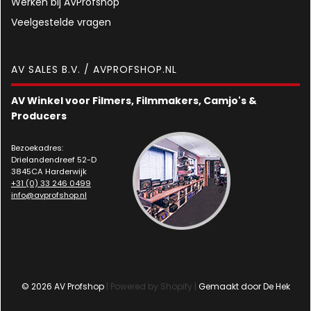
Werken bij AVProfshop
Veelgestelde vragen
AV SALES B.V. / AVPROFSHOP.NL
AV Winkel voor Filmers, Filmmakers, Camjo's &
Producers
Bezoekadres:
Drielandendreef 52-D
3845CA Harderwijk
+31 (0) 33 246 0499
info@avprofshop.nl
© 2026 AV Profshop
| Powered by Shopify |
Gemaakt door De Hek