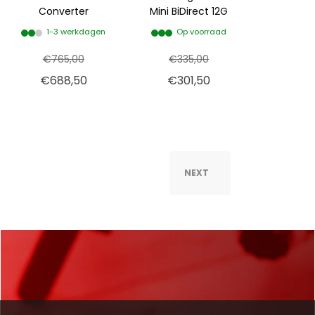
Converter
Mini BiDirect 12G
1-3 werkdagen
Op voorraad
€765,00
€335,00
€688,50
€301,50
NEXT