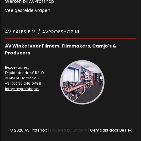
Werken bij AVProfshop
Veelgestelde vragen
AV SALES B.V. / AVPROFSHOP.NL
AV Winkel voor Filmers, Filmmakers, Camjo's &
Producers
Bezoekadres:
Drielandendreef 52-D
3845CA Harderwijk
+31 (0) 33 246 0499
info@avprofshop.nl
© 2026 AV Profshop
| Powered by Shopify |
Gemaakt door De Hek