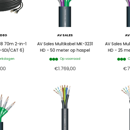
IDEO
AV SALES
AV
8 70m 2-in-1
AV Sales Multikabel MK-3231
AV Sales Mul
-SDI/CAT 6)
HD - 50 meter op haspel
HD - 25 me
erkdagen
Op voorraad
O
,00
€1.769,00
€7