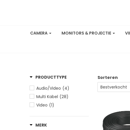
CAMERA
MONITORS & PROJECTIE
V
PRODUCTTYPE
Sorteren
Audio/Video
(4)
Multi Kabel
(28)
Video
(1)
MERK