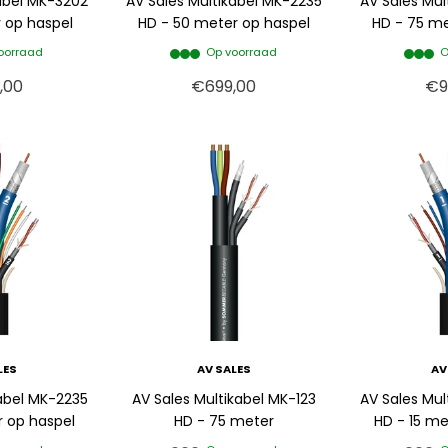
kabel MK-3202
AV Sales Multikabel MK-2235
AV Sales Mul
r op haspel
HD - 50 meter op haspel
HD - 75 me
oorraad
Op voorraad
O
,00
€699,00
€9
LES
AV SALES
AV
kabel MK-2235
AV Sales Multikabel MK-123
AV Sales Mul
r op haspel
HD - 75 meter
HD - 15 me