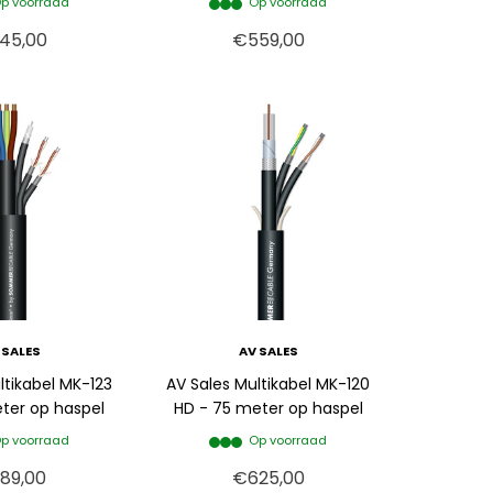
p voorraad
Op voorraad
45,00
€559,00
 SALES
AV SALES
ltikabel MK-123
AV Sales Multikabel MK-120
ter op haspel
HD - 75 meter op haspel
p voorraad
Op voorraad
89,00
€625,00