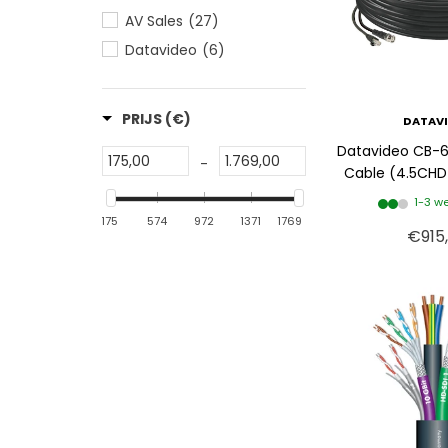
AV Sales
(27)
Datavideo
(6)
PRIJS
(€)
DATAV
Datavideo CB-6
-
Cable (4.5CHD
1-3 w
175
574
972
1371
1769
€915