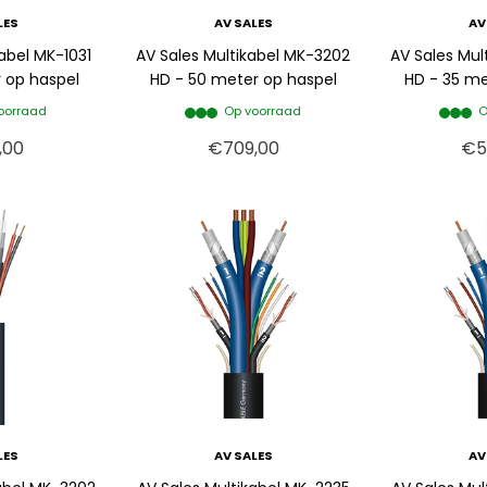
LES
AV SALES
AV
abel MK-1031
AV Sales Multikabel MK-3202
AV Sales Mul
r op haspel
HD - 50 meter op haspel
HD - 35 me
oorraad
Op voorraad
O
,00
€709,00
€5
LES
AV SALES
AV