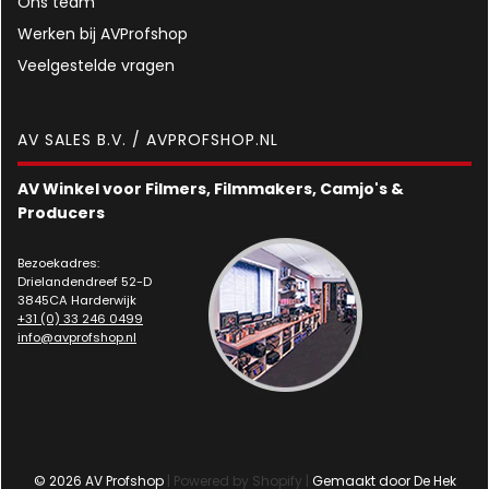
Ons team
Werken bij AVProfshop
Veelgestelde vragen
AV SALES B.V. / AVPROFSHOP.NL
AV Winkel voor Filmers, Filmmakers, Camjo's &
Producers
Bezoekadres:
Drielandendreef 52-D
3845CA Harderwijk
+31 (0) 33 246 0499
info@avprofshop.nl
© 2026 AV Profshop
| Powered by Shopify |
Gemaakt door De Hek