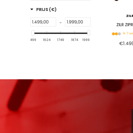
PRIJS
(€)
ZIL
-
ZILR ZI
4-7 w
1499
1624
1749
1874
1999
€1.49