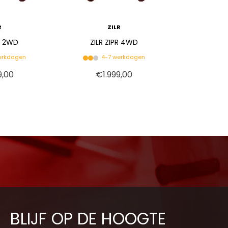
R
ZILR
PR 2WD
ZILR ZIPR 4WD
erkdagen
4-7 werkdagen
9,00
€1.999,00
BLIJF OP DE HOOGTE