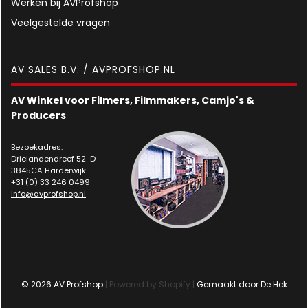
Werken bij AVProfshop
Veelgestelde vragen
AV SALES B.V. / AVPROFSHOP.NL
AV Winkel voor Filmers, Filmmakers, Camjo's &
Producers
Bezoekadres:
Drielandendreef 52-D
3845CA Harderwijk
+31 (0) 33 246 0499
info@avprofshop.nl
© 2026 AV Profshop
| Powered by Shopify |
Gemaakt door De Hek