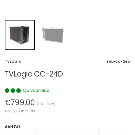
TVLOGIC
TVL-CC-24D
TVLogic CC-24D
Op voorraad
€799,00
(excl. btw)
€966,79
incl. btw
AANTAL