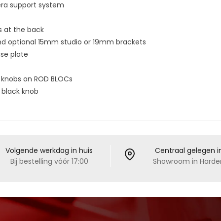
era support system
s at the back
nd optional 15mm studio or 19mm brackets
se plate
t knobs on
ROD BLOC
s
 black knob
Volgende werkdag in huis
Centraal gelegen i
Bij bestelling vóór 17:00
Showroom in Harder