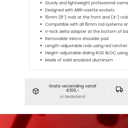
Sturdy and lightweight professional cam
Designed with ARRI rosette sockets
15mm (8’’) rods at the front and (4’’) rod
Compatible with all 15mm rod systems a
V-lock delta adapter at the bottom of ba
Removable Velcro shoulder pad
Length-adjustable rods using red ratche
Height-adjustable
sliding ROD BLOC
using
Made of solid anodized aluminum
Gratis verzending vanaf
€100,-
in Nederland