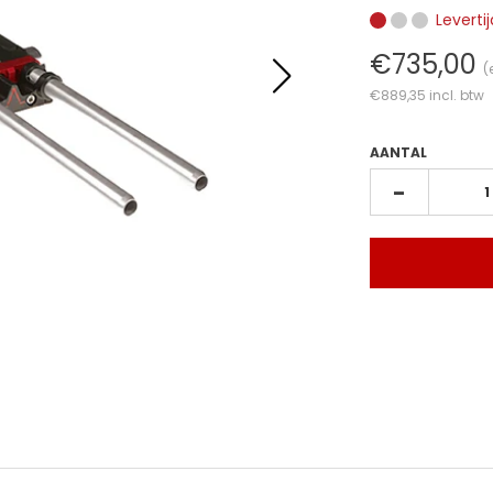
Leverti
€735,00
(
€889,35
incl. btw
AANTAL
-