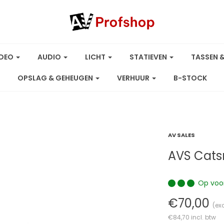
IDEO
AUDIO
LICHT
STATIEVEN
TASSEN 
OPSLAG & GEHEUGEN
VERHUUR
B-STOCK
AV SALES
AVS Cats
Op voo
€70,00
(exc
€84,70
incl. btw