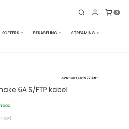
0
& KOFFERS
BEKABELING
STREAMING
AVS-CAT6A-007.50-1
nake 6A S/FTP kabel
rraad
l. btw)